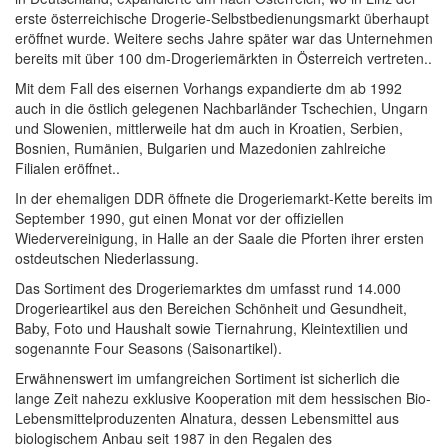
erste österreichische Drogerie-Selbstbedienungsmarkt überhaupt
eröffnet wurde. Weitere sechs Jahre später war das Unternehmen
bereits mit über 100 dm-Drogeriemärkten in Österreich vertreten..
Mit dem Fall des eisernen Vorhangs expandierte dm ab 1992
auch in die östlich gelegenen Nachbarländer Tschechien, Ungarn
und Slowenien, mittlerweile hat dm auch in Kroatien, Serbien,
Bosnien, Rumänien, Bulgarien und Mazedonien zahlreiche
Filialen eröffnet..
In der ehemaligen DDR öffnete die Drogeriemarkt-Kette bereits im
September 1990, gut einen Monat vor der offiziellen
Wiedervereinigung, in Halle an der Saale die Pforten ihrer ersten
ostdeutschen Niederlassung.
Das Sortiment des Drogeriemarktes dm umfasst rund 14.000
Drogerieartikel aus den Bereichen Schönheit und Gesundheit,
Baby, Foto und Haushalt sowie Tiernahrung, Kleintextilien und
sogenannte Four Seasons (Saisonartikel).
Erwähnenswert im umfangreichen Sortiment ist sicherlich die
lange Zeit nahezu exklusive Kooperation mit dem hessischen Bio-
Lebensmittelproduzenten Alnatura, dessen Lebensmittel aus
biologischem Anbau seit 1987 in den Regalen des