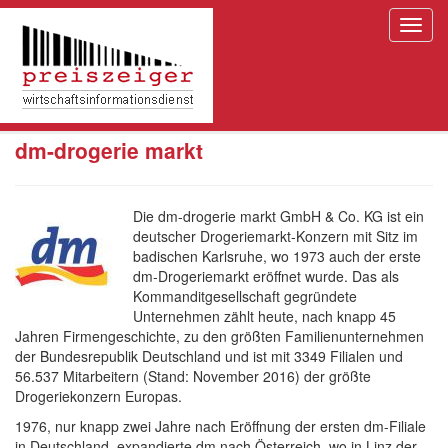
Toggl
navig
Direkt
zum
Inhalt
dm-drogerie markt
Die dm-drogerie markt GmbH & Co. KG ist ein
deutscher Drogeriemarkt-Konzern mit Sitz im
badischen Karlsruhe, wo 1973 auch der erste
dm-Drogeriemarkt eröffnet wurde. Das als
Kommanditgesellschaft gegründete
Unternehmen zählt heute, nach knapp 45
Jahren Firmengeschichte, zu den größten Familienunternehmen
der Bundesrepublik Deutschland und ist mit 3349 Filialen und
56.537 Mitarbeitern (Stand: November 2016) der größte
Drogeriekonzern Europas.
1976, nur knapp zwei Jahre nach Eröffnung der ersten dm-Filiale
in Deutschland, expandierte dm nach Österreich, wo in Linz der