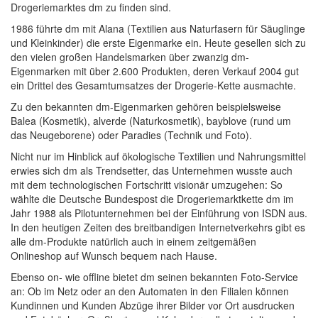
Drogeriemarktes dm zu finden sind.
1986 führte dm mit Alana (Textilien aus Naturfasern für Säuglinge
und Kleinkinder) die erste Eigenmarke ein. Heute gesellen sich zu
den vielen großen Handelsmarken über zwanzig dm-
Eigenmarken mit über 2.600 Produkten, deren Verkauf 2004 gut
ein Drittel des Gesamtumsatzes der Drogerie-Kette ausmachte.
Zu den bekannten dm-Eigenmarken gehören beispielsweise
Balea (Kosmetik), alverde (Naturkosmetik), bayblove (rund um
das Neugeborene) oder Paradies (Technik und Foto).
Nicht nur im Hinblick auf ökologische Textilien und Nahrungsmittel
erwies sich dm als Trendsetter, das Unternehmen wusste auch
mit dem technologischen Fortschritt visionär umzugehen: So
wählte die Deutsche Bundespost die Drogeriemarktkette dm im
Jahr 1988 als Pilotunternehmen bei der Einführung von ISDN aus.
In den heutigen Zeiten des breitbandigen Internetverkehrs gibt es
alle dm-Produkte natürlich auch in einem zeitgemäßen
Onlineshop auf Wunsch bequem nach Hause.
Ebenso on- wie offline bietet dm seinen bekannten Foto-Service
an: Ob im Netz oder an den Automaten in den Filialen können
Kundinnen und Kunden Abzüge ihrer Bilder vor Ort ausdrucken